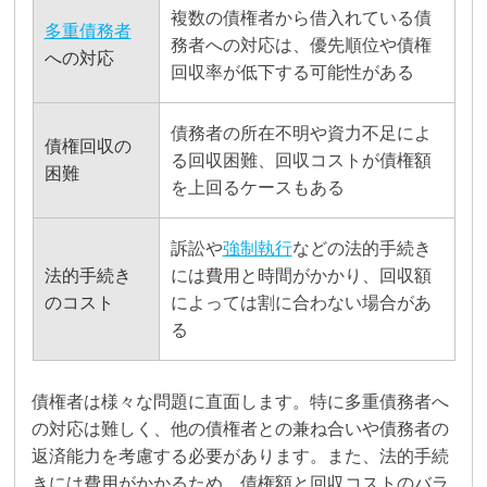
複数の債権者から借入れている債
多重債務者
務者への対応は、優先順位や債権
への対応
回収率が低下する可能性がある
債務者の所在不明や資力不足によ
債権回収の
る回収困難、回収コストが債権額
困難
を上回るケースもある
訴訟や
強制執行
などの法的手続き
法的手続き
には費用と時間がかかり、回収額
のコスト
によっては割に合わない場合があ
る
債権者は様々な問題に直面します。特に多重債務者へ
の対応は難しく、他の債権者との兼ね合いや債務者の
返済能力を考慮する必要があります。また、法的手続
きには費用がかかるため、債権額と回収コストのバラ