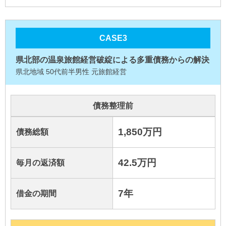
債務整理前の状況
CASE3
具体的な対応
県北部の温泉旅館経営破綻による多重債務からの解決
県央地域 40代前半男性
県北地域 50代前半男性 元旅館経営
依頼者
木材加工業
解決方法
任意整理
債務整理前
債務総額
520万円
4社からの借入れについて、各社と交渉を行い、将
来発生する利息の免除と延滞損害金の減額について
1,850万円
債務総額
借入件数
4社
合意を取り付けました。
42.5万円
毎月の返済額
県の総合相談窓口に相談し、家計の見直しを実施。
毎月の返済額
14.8万円
冬季の農業関連収入として施設園芸を開始。県の就
農支援制度を活用して技術習得も行いました。住居
7年
借金の期間
金利
14%～18%
については、県の省エネ住宅改修支援事業を利用。
複合経営への転換を図り、農業経営の安定化を実
借金の期間
5年