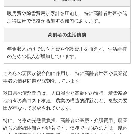
動を始めています。
暖房費や除雪費用が家計を圧迫し、特に高齢者世帯や低
自己破産の経験を踏まえ、観光施設運営のスキルア
所得世帯で債務が増加する傾向にあります。
ップに注力。観光経営管理士の資格取得を目指しな
がら、将来的には地域の観光振興にも貢献していく
高齢者の生活債務
予定です。
年金収入だけでは医療費や介護費用を賄えず、生活維持
のための借入が増加しています。
これらの要因が複合的に作用し、特に高齢者世帯や農業従
事者の債務問題が深刻化しています。
秋田県の債務問題は、人口減少と高齢化の進行、積雪寒冷
地特有の高コスト構造、農業の構造的課題など、複数の要
因が重なって形成されています。
特に、冬季の光熱費負担、高齢者の医療・介護費用、農業
経営の継続困難さが顕著です。債務でお悩みの方は、県内