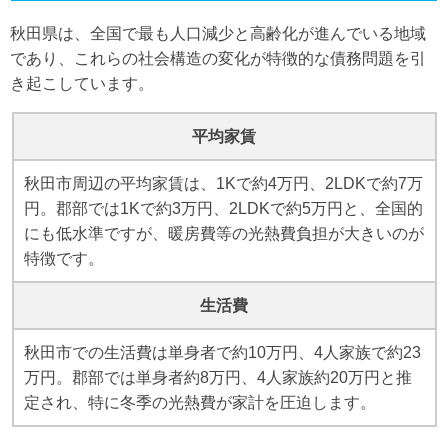
元旅館経営
任意整理により返済の負担が大幅に軽減され、月々
秋田県は、全国で最も人口減少と高齢化が進んでいる地域
の返済額を11.5万円から5.1万円に抑えることがで
4社からの借入れについて、各社と交渉を行い、将
債務総額
1,850万円
であり、これらの社会構造の変化が特徴的な債務問題を引
きました。
来発生する利息の免除と延滞損害金の減額について
き起こしています。
合意を取り付けました。
施設園芸の導入により冬季収入が確保でき、光熱費
借入件数
6社
も月額2.5万円の削減を実現できました。教育費に
平均家賃
県の産業支援機関に相談し、経営改善計画を策定。
ついては県の奨学金制度も活用。
地域の木材協同組合と連携し、共同での原材料調達
毎月の返済額
42.5万円
秋田市周辺の平均家賃は、1Kで約4万円、2LDKで約7万
を開始。県の技術支援制度を活用して高付加価値製
複合経営により年間収入が25%増加。約8ヶ月が経
円。郡部では1Kで約3万円、2LDKで約5万円と、全国的
品の開発にも着手。
過した現在では、安定した返済を継続できていま
金利
12%～18%
にも低水準ですが、暖房費等の光熱費負担が大きいのが
す。
県の省エネ設備導入支援を受け、生産効率を改善。
特徴です。
木質バイオマス活用により、エネルギーコストの削
借金の期間
7年
県の農業経営支援制度を活用し、経営の多角化も検
生活費
減も実現しています。
討中。今後は、地域の農業法人とも連携し、さらな
る経営基盤の強化を目指しています。
問題の背景
秋田市での生活費は単身者で約10万円、4人家族で約23
万円。郡部では単身者約8万円、4人家族約20万円と推
県北部の温泉地で旅館を経営。設備の老朽化に対応
定され、特に冬季の光熱費が家計を圧迫します。
結果とその後の状況
するため全館改装を実施し、不動産担保ローンで資
金調達。しかし、暖房費や除雪費用の増加、観光客