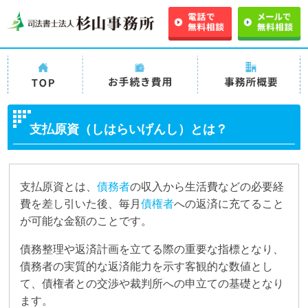
TOPページ
司法書士法人杉山事務
司法書士法人杉山事
所の債務整理の手続き
務所 事務所概要
支払原資（しはらいげんし）とは？
費用・料金
支払原資とは、
債務者
の収入から生活費などの必要経
費を差し引いた後、毎月
債権者
への返済に充てること
が可能な金額のことです。
債務整理や返済計画を立てる際の重要な指標となり、
債務者の実質的な返済能力を示す客観的な数値とし
て、債権者との交渉や裁判所への申立ての基礎となり
ます。